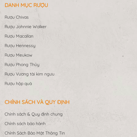
DANH MỤC RƯỢU
Rượu Chivas
Rượu Johnnie Walker
Rượu Macallan
Rượu Hennessy
Rượu Meukow
Rượu Phong Thủy
Rượu Vương tài kim ngưu
Rượu hộp quà
CHÍNH SÁCH VÀ QUY ĐỊNH
Chính sách & Quy định chung
Chính sách bảo hành
Chính Sách Bảo Mật Thông Tin