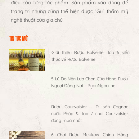
điệu của từng tác phẩm. Sản phẩm vừa dùng để
trang trí nhưng cũng thể hiện được “Gu” thẩm mỹ
nghệ thuật của gia chủ.
TIN TỨC MỚI
Giới thiệu Rượu Balvenie, Top 6 kiến
thức về Rượu Balvenie
5 Lý Do Nên Lựa Chọn Cửa Hàng Rượu
Ngoại Đồng Nai – RuouNgoai.net
Rượu Courvoisier – Di sản Cognac
nước Pháp & Top 7 chai Courvoisier
đáng mua nhất
6 Chai Rượu Meukow Chính Hãng