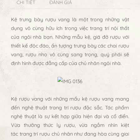
CHI TIẾT
ĐÁNH GIÁ
Kệ trưng bày rượu vang
là một trong những vật
dụng vô cùng hữu ích trong việc trang trí nội thất
của ngôi nhà bạn. Những mẫu kệ, giá đở rượu với
thiết kế độc đáo, ấn tượng trưng bày các chai rượu
vang, rượu nho vô cùng sang trọng, quý phái sẽ
định hình được đẳng cấp của chủ nhân ngôi nhà.
Kệ rượu vang
với những mẩu kệ rượu vang mang
đến nghệ thuật trang trí rượu đặc sắc. Tác phẩm
nghệ thuật là sự kết hợp giữa hiện đại và cổ điển.
Vừa thưởng thức ly rượu, vừa ngắm nhìn kiệt
tác
trang trí rượu
chủ nhân như đang hòa cùng giai