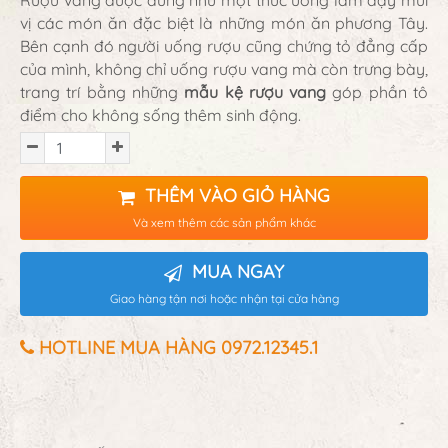
vị các món ăn đặc biệt là những món ăn phương Tây.
Bên cạnh đó người uống rượu cũng chứng tỏ đẳng cấp
của mình, không chỉ uống rượu vang mà còn trưng bày,
trang trí bằng những
mẫu kệ rượu vang
góp phần tô
điểm cho không sống thêm sinh động.
THÊM VÀO GIỎ HÀNG
Và xem thêm các sản phẩm khác
MUA NGAY
Giao hàng tận nơi hoặc nhận tại cửa hàng
HOTLINE MUA HÀNG 0972.12345.1