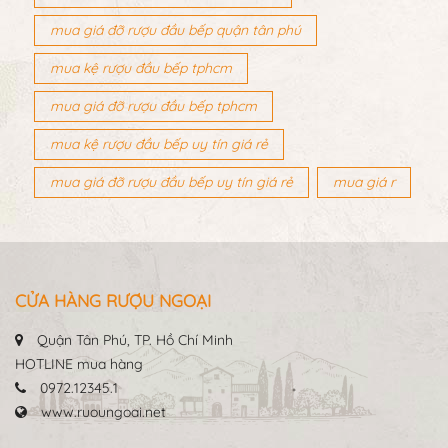
mua giá đỡ rượu đầu bếp quận tân phú
mua kệ rượu đầu bếp tphcm
mua giá đỡ rượu đầu bếp tphcm
mua kệ rượu đầu bếp uy tín giá rẻ
mua giá đỡ rượu đầu bếp uy tín giá rẻ
mua giá r
CỬA HÀNG RƯỢU NGOẠI
Quận Tân Phú, TP. Hồ Chí Minh
HOTLINE mua hàng
0972.12345.1
www.ruoungoai.net