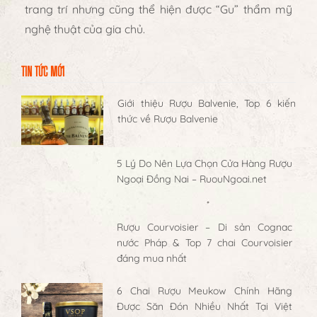
trang trí nhưng cũng thể hiện được “Gu” thẩm mỹ
nghệ thuật của gia chủ.
TIN TỨC MỚI
Giới thiệu Rượu Balvenie, Top 6 kiến
thức về Rượu Balvenie
5 Lý Do Nên Lựa Chọn Cửa Hàng Rượu
Ngoại Đồng Nai – RuouNgoai.net
Rượu Courvoisier – Di sản Cognac
nước Pháp & Top 7 chai Courvoisier
đáng mua nhất
6 Chai Rượu Meukow Chính Hãng
Được Săn Đón Nhiều Nhất Tại Việt