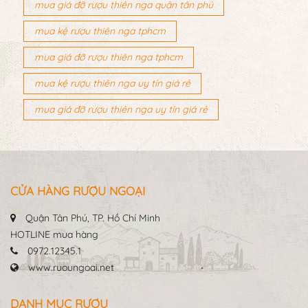
mua giá đỡ rượu thiên nga quận tân phú
mua kệ rượu thiên nga tphcm
mua giá đỡ rượu thiên nga tphcm
mua kệ rượu thiên nga uy tín giá rẻ
mua giá đỡ rượu thiên nga uy tín giá rẻ
CỬA HÀNG RƯỢU NGOẠI
Quận Tân Phú, TP. Hồ Chí Minh
HOTLINE mua hàng
0972.12345.1
www.ruoungoai.net
DANH MỤC RƯỢU