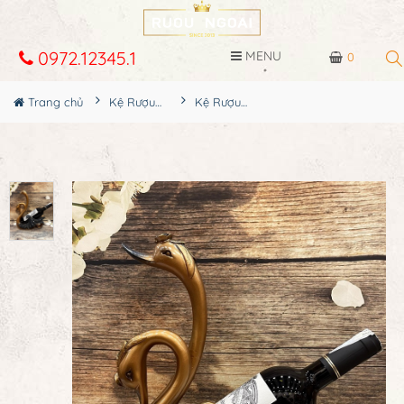
0972.12345.1
MENU
0
Trang chủ
Kệ Rượu Siêu Đẹp
Kệ Rượu Thiên Nga MS10