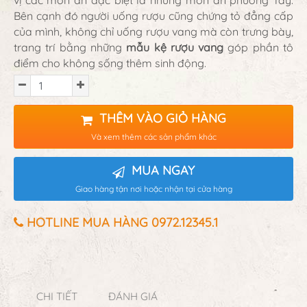
vị các món ăn đặc biệt là những món ăn phương Tây.
Bên cạnh đó người uống rượu cũng chứng tỏ đẳng cấp
của mình, không chỉ uống rượu vang mà còn trưng bày,
trang trí bằng những
mẫu kệ rượu vang
góp phần tô
điểm cho không sống thêm sinh động.
THÊM VÀO GIỎ HÀNG
Và xem thêm các sản phẩm khác
MUA NGAY
Giao hàng tận nơi hoặc nhận tại cửa hàng
HOTLINE MUA HÀNG 0972.12345.1
CHI TIẾT
ĐÁNH GIÁ