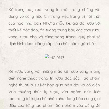
Kệ trưng bày rượu vang
là một trong những vật
dụng vô cùng hữu ích trong việc trang trí nội thất
của ngôi nhà bạn. Những mẫu kệ, giá đở rượu với
thiết kế độc đáo, ấn tượng trưng bày các chai rượu
vang, rượu nho vô cùng sang trọng, quý phái sẽ
định hình được đẳng cấp của chủ nhân ngôi nhà.
Kệ rượu vang
với những mẩu kệ rượu vang mang
đến nghệ thuật trang trí rượu đặc sắc. Tác phẩm
nghệ thuật là sự kết hợp giữa hiện đại và cổ điển.
Vừa thưởng thức ly rượu, vừa ngắm nhìn kiệt
tác
trang trí rượu
chủ nhân như đang hòa cùng giai
điệu của từng tác phẩm. Sản phẩm vừa dùng để