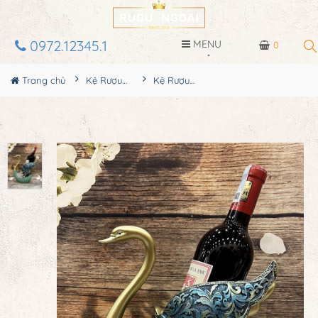
0972.12345.1
MENU
0
Trang chủ
Kệ Rượu Siêu Đẹp
Kệ Rượu Thiên Nga MS11