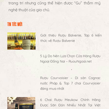
trang trí nhưng cũng thể hiện được “Gu” thẩm mỹ
nghệ thuật của gia chủ.
TIN TỨC MỚI
Giới thiệu Rượu Balvenie, Top 6 kiến
thức về Rượu Balvenie
5 Lý Do Nên Lựa Chọn Cửa Hàng Rượu
Ngoại Đồng Nai – RuouNgoai.net
Rượu Courvoisier – Di sản Cognac
nước Pháp & Top 7 chai Courvoisier
đáng mua nhất
6 Chai Rượu Meukow Chính Hãng
Được Săn Đón Nhiều Nhất Tại Việt