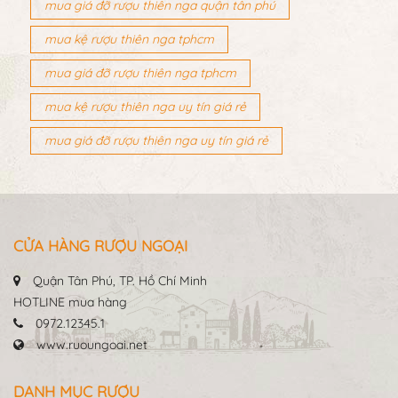
mua giá đỡ rượu thiên nga quận tân phú
mua kệ rượu thiên nga tphcm
mua giá đỡ rượu thiên nga tphcm
mua kệ rượu thiên nga uy tín giá rẻ
mua giá đỡ rượu thiên nga uy tín giá rẻ
CỬA HÀNG RƯỢU NGOẠI
Quận Tân Phú, TP. Hồ Chí Minh
HOTLINE mua hàng
0972.12345.1
www.ruoungoai.net
DANH MỤC RƯỢU