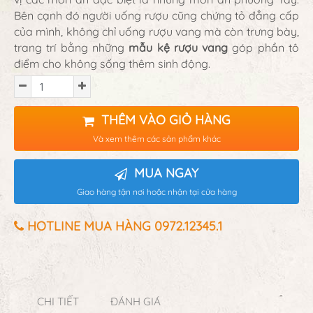
Bên cạnh đó người uống rượu cũng chứng tỏ đẳng cấp
của mình, không chỉ uống rượu vang mà còn trưng bày,
trang trí bằng những
mẫu kệ rượu vang
góp phần tô
điểm cho không sống thêm sinh động.
THÊM VÀO GIỎ HÀNG
Và xem thêm các sản phẩm khác
MUA NGAY
Giao hàng tận nơi hoặc nhận tại cửa hàng
HOTLINE MUA HÀNG 0972.12345.1
CHI TIẾT
ĐÁNH GIÁ