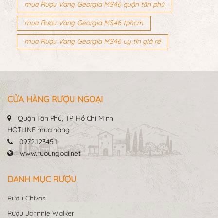
mua Rượu Vang Georgia MS46 quận tân phú
mua Rượu Vang Georgia MS46 tphcm
mua Rượu Vang Georgia MS46 uy tín giá rẻ
CỬA HÀNG RƯỢU NGOẠI
Quận Tân Phú, TP. Hồ Chí Minh
HOTLINE mua hàng
0972.12345.1
www.ruoungoai.net
DANH MỤC RƯỢU
Rượu Chivas
Rượu Johnnie Walker