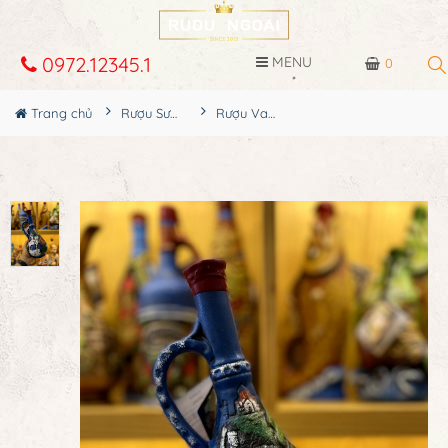
0972.12345.1
MENU
0
Trang chủ
Rượu Sưu Tầm - Nga
Rượu Vang Gốm Georgia MS46