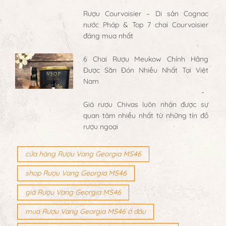
Rượu Courvoisier – Di sản Cognac
nước Pháp & Top 7 chai Courvoisier
đáng mua nhất
6 Chai Rượu Meukow Chính Hãng
Được Săn Đón Nhiều Nhất Tại Việt
Nam
Giá rượu Chivas luôn nhận được sự
quan tâm nhiều nhất từ những tín đồ
rượu ngoại
cửa hàng Rượu Vang Georgia MS46
shop Rượu Vang Georgia MS46
giá Rượu Vang Georgia MS46
mua Rượu Vang Georgia MS46 ở đâu