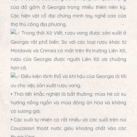
của đồ gốm ở Georgia trong nhiều thiên niên kỷ.
Các hiện vật cổ đại chứng minh tay nghề cao của
thợ thủ công địa phương.
Trong thời Xô Viết, rượu vang được sản xuất ở
Georgia rất phổ biến. So với các loại rượu khác từ
Moldavia và Crimea có mặt trên thị trường Liên Xô,
rượu của Georgia được người Liên Xô ưa chuộng
hơn cả.
Điều kiện lãnh thổ và khí hậu của Georgia là tối
ưu cho việc sản xuất rượu vang.
• Thời tiết khắc nghiệt là bất thường: mùa hè có xu
hướng nắng ngắn và mùa đông ôn hòa và không
có sương giá.
• Các suối tự nhiên có rất nhiều và các suối trên núi
Caucasian thoát nước giàu khoáng chất vào các
thung lũng.