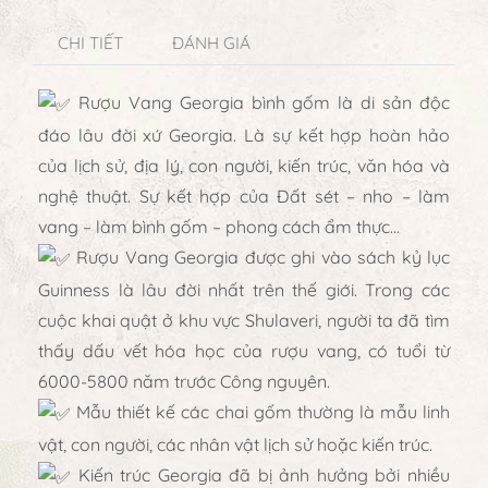
CHI TIẾT
ĐÁNH GIÁ
Rượu Vang Georgia bình gốm là di sản độc
đáo lâu đời xứ Georgia. Là sự kết hợp hoàn hảo
của lịch sử, địa lý, con người, kiến trúc, văn hóa và
nghệ thuật. Sự kết hợp của Đất sét – nho – làm
vang – làm bình gốm – phong cách ẩm thực…
Rượu Vang Georgia được ghi vào sách kỷ lục
Guinness là lâu đời nhất trên thế giới. Trong các
cuộc khai quật ở khu vực Shulaveri, người ta đã tìm
thấy dấu vết hóa học của rượu vang, có tuổi từ
6000-5800 năm trước Công nguyên.
Mẫu thiết kế các chai gốm thường là mẫu linh
vật, con người, các nhân vật lịch sử hoặc kiến trúc.
Kiến trúc Georgia đã bị ảnh hưởng bởi nhiều