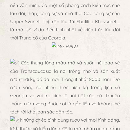
nền văn minh. Có một số phong cách kiến trúc cho
lâu đài, tháp, công sự và nhà thờ. Các công sự của
Upper Svaneti. Thị trấn lâu đài Shatili ở Khevsureti…
là một số ví dụ điển hình nhất về kiến trúc lâu đài
thời Trung cổ của Georgia.
Các thung lũng màu mỡ và sườn núi bảo vệ
của Transcaucasia là nơi trồng nho và sản xuất
rượu thời kỳ đồ đá mới. Trong ít nhất 8000 năm. Do
rượu vang có nhiều thiên niên kỷ trong lịch sử
Georgia và vai trò kinh tế nổi bật của nó. Truyền
thống rượu vang được coi là gắn liền và không thể
tách rời khỏi bản sắc dân tộc.
Những chiếc bình đựng rượu với mọi hình dáng,
kích thước và kiểu dáng đã là một phần quan trọng