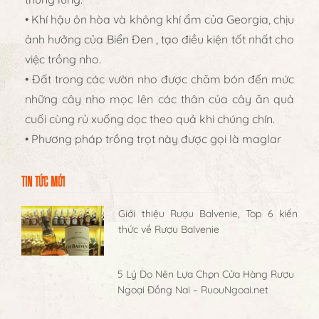
• Khí hậu ôn hòa và không khí ẩm của Georgia, chịu
ảnh hưởng của Biển Đen , tạo điều kiện tốt nhất cho
việc trồng nho.
• Đất trong các vườn nho được chăm bón đến mức
những cây nho mọc lên các thân của cây ăn quả
cuối cùng rủ xuống dọc theo quả khi chúng chín.
• Phương pháp trồng trọt này được gọi là maglar
TIN TỨC MỚI
Giới thiệu Rượu Balvenie, Top 6 kiến
thức về Rượu Balvenie
5 Lý Do Nên Lựa Chọn Cửa Hàng Rượu
Ngoại Đồng Nai – RuouNgoai.net