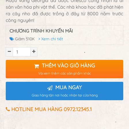
Rượu vang Georgia đã được Unesco công nhận là di
sản văn hóa phi vật thể. Các nhà khoa học đã phát hiện
ra cây nho đã được trồng ở đây từ 8000 năm trước
công nguyên!
CHƯƠNG TRÌNH KHUYẾN MÃI
Giảm 510K
Xem chi tiết
THÊM VÀO GIỎ HÀNG
Và xem thêm các sản phẩm khác
MUA NGAY
Giao hàng tận nơi hoặc nhận tại cửa hàng
HOTLINE MUA HÀNG 0972.12345.1