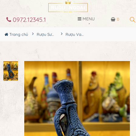
0972.12345.1
MENU
0
Trang chủ
Rượu Sưu Tầm - Nga
Rượu Vang Gốm Georgia MS51