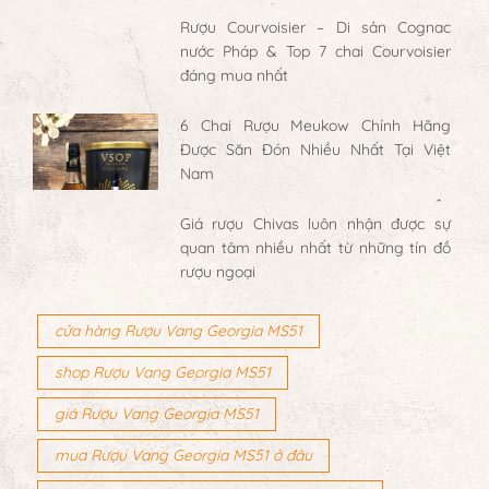
Rượu Courvoisier – Di sản Cognac
nước Pháp & Top 7 chai Courvoisier
đáng mua nhất
6 Chai Rượu Meukow Chính Hãng
Được Săn Đón Nhiều Nhất Tại Việt
Nam
Giá rượu Chivas luôn nhận được sự
quan tâm nhiều nhất từ những tín đồ
rượu ngoại
cửa hàng Rượu Vang Georgia MS51
shop Rượu Vang Georgia MS51
giá Rượu Vang Georgia MS51
mua Rượu Vang Georgia MS51 ở đâu