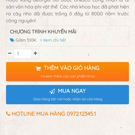
sản văn hóa phi vật thể. Các nhà khoa học đã phát hiện
ra cây nho đã được trồng ở đây từ 8000 năm trước
công nguyên!
CHƯƠNG TRÌNH KHUYẾN MÃI
Giảm 510K
Xem chi tiết
THÊM VÀO GIỎ HÀNG
Và xem thêm các sản phẩm khác
MUA NGAY
Giao hàng tận nơi hoặc nhận tại cửa hàng
HOTLINE MUA HÀNG 0972.12345.1