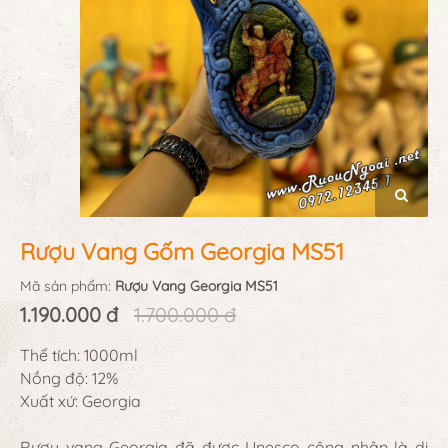
Rượu Vang Gốm Georgia MS51
Mã sản phẩm:
Rượu Vang Georgia MS51
1.190.000 đ
1.700.000 đ
Thể tích: 1000ml
Nồng độ: 12%
Xuất xứ: Georgia
Rượu vang Georgia đã được Unesco công nhận là di