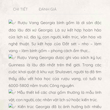
CHI TIẾT
ĐÁNH GIÁ
Rượu Vang Georgia bình gốm là di sản độc
đáo lâu đời xứ Georgia. Là sự kết hợp hoàn hảo
của lịch sử, địa lý, con người, kiến trúc, văn hóa và
nghệ thuật. Sự kết hợp của Đất sét – nho – làm
vang – làm bình gốm – phong cách ẩm thực…
Rượu Vang Georgia được ghi vào sách kỷ lục
Guinness là lâu đời nhất trên thế giới. Trong các
cuộc khai quật ở khu vực Shulaveri, người ta đã tìm
thấy dấu vết hóa học của rượu vang, có tuổi từ
6000-5800 năm trước Công nguyên.
Mẫu thiết kế các chai gốm thường là mẫu linh
vật, con người, các nhân vật lịch sử hoặc kiến trúc.
Kiến trúc Georgia đã bị ảnh hưởng bởi nhiều