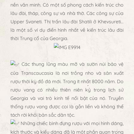
nền văn minh. Có một số phong cách kiến trúc cho
lâu đài, tháp, công sự và nhà thờ. Các công sự của
Upper Svaneti. Thị trấn lâu đài Shatili ở Khevsureti…
là một số ví dụ điển hình nhất về kiến trúc lâu đài
thời Trung cổ của Georgia.
Các thung lũng màu mỡ và sườn núi bảo vệ
của Transcaucasia là nơi trồng nho và sản xuất
rượu thời kỳ đồ đá mới. Trong ít nhất 8000 năm. Do
rượu vang có nhiều thiên niên kỷ trong lịch sử
Georgia và vai trò kinh tế nổi bật của nó. Truyền
thống rượu vang được coi là gắn liền và không thể
tách rời khỏi bản sắc dân tộc.
Những chiếc bình đựng rượu với mọi hình dáng,
kích thước và kiểu dáng đã là một phần quan trọng