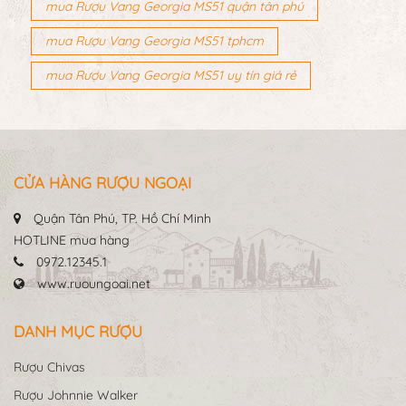
mua Rượu Vang Georgia MS51 quận tân phú
mua Rượu Vang Georgia MS51 tphcm
mua Rượu Vang Georgia MS51 uy tín giá rẻ
CỬA HÀNG RƯỢU NGOẠI
Quận Tân Phú, TP. Hồ Chí Minh
HOTLINE mua hàng
0972.12345.1
www.ruoungoai.net
DANH MỤC RƯỢU
Rượu Chivas
Rượu Johnnie Walker