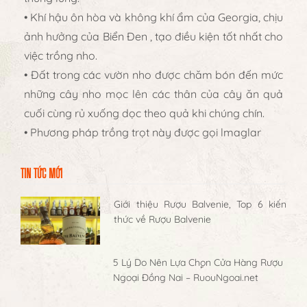
• Khí hậu ôn hòa và không khí ẩm của Georgia, chịu
ảnh hưởng của Biển Đen , tạo điều kiện tốt nhất cho
việc trồng nho.
• Đất trong các vườn nho được chăm bón đến mức
những cây nho mọc lên các thân của cây ăn quả
cuối cùng rủ xuống dọc theo quả khi chúng chín.
• Phương pháp trồng trọt này được gọi lmaglar
TIN TỨC MỚI
Giới thiệu Rượu Balvenie, Top 6 kiến
thức về Rượu Balvenie
5 Lý Do Nên Lựa Chọn Cửa Hàng Rượu
Ngoại Đồng Nai – RuouNgoai.net