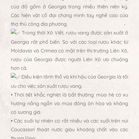
của đồ gốm ở Georgia trong nhiều thiên niên kỷ.
Các hiện vật cổ đại chứng minh tay nghề cao của
thợ thủ công địa phương.
Trong thời Xô Viết, rượu vang được sản xuất ở
Georgia rất phổ biến. So với các loại rượu khác từ
Moldavia và Crimea có mặt trên thị trường Liên Xô,
rượu của Georgia được người Liên Xô ưa chuộng
hơn cả.
Điều kiện lãnh thổ và khí hậu của Georgia là tối
ưu cho việc sản xuất rượu vang.
• Thời tiết khắc nghiệt là bất thường: mùa hè có xu
hướng nắng ngắn và mùa đông ôn hòa và không
có sương giá.
• Các suối tự nhiên có rất nhiều và các suối trên núi
Caucasian thoát nước giàu khoáng chất vào các
thung lũng.