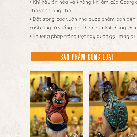
• Khí hậu ôn hòa và không khí ẩm của Georgia,
cho việc trồng nho.
• Đất trong các vườn nho được chăm bón đến
cuối cùng rủ xuống dọc theo quả khi chúng chín.
• Phương pháp trồng trọt này được gọi lmaglar
SẢN PHẨM CÙNG LOẠI