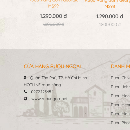
Rượu Vang Gốm Geor
MS99
MS98
1.290.000 đ
1.290.000 đ
1.800.000 đ
1.800.000 đ
CỬA HÀNG RƯỢU NGOẠI
DANH M
Quận Tân Phú, TP. Hồ Chí Minh
Rượu Chiv
HOTLINE mua hàng
Rượu John
0972.12345.1
Rượu Maca
www.ruoungoai.net
Rượu Hen
Rượu Me
Rượu Pho