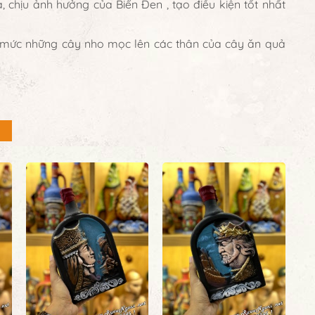
 chịu ảnh hưởng của Biển Đen , tạo điều kiện tốt nhất
 mức những cây nho mọc lên các thân của cây ăn quả