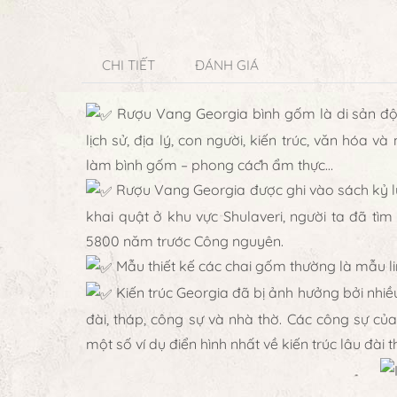
CHI TIẾT
ĐÁNH GIÁ
Rượu Vang Georgia bình gốm là di sản độc
lịch sử, địa lý, con người, kiến trúc, văn hóa 
làm bình gốm – phong cách ẩm thực…
Rượu Vang Georgia được ghi vào sách kỷ lục
khai quật ở khu vực Shulaveri, người ta đã tì
5800 năm trước Công nguyên.
Mẫu thiết kế các chai gốm thường là mẫu linh
Kiến trúc Georgia đã bị ảnh hưởng bởi nhiề
đài, tháp, công sự và nhà thờ. Các công sự của 
một số ví dụ điển hình nhất về kiến trúc lâu đài 