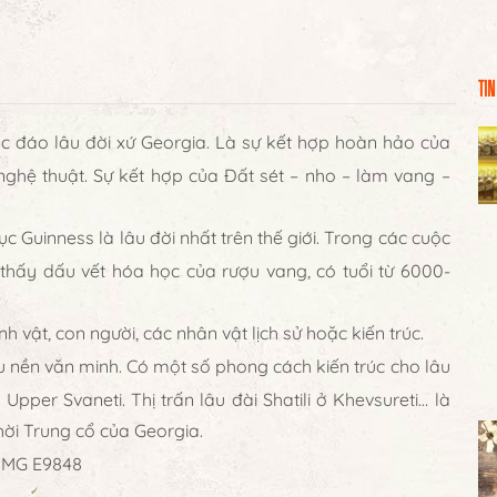
TIN
 đáo lâu đời xứ Georgia. Là sự kết hợp hoàn hảo của
và nghệ thuật. Sự kết hợp của Đất sét – nho – làm vang –
 Guinness là lâu đời nhất trên thế giới. Trong các cuộc
m thấy dấu vết hóa học của rượu vang, có tuổi từ 6000-
 vật, con người, các nhân vật lịch sử hoặc kiến trúc.
u nền văn minh. Có một số phong cách kiến trúc cho lâu
Upper Svaneti. Thị trấn lâu đài Shatili ở Khevsureti… là
thời Trung cổ của Georgia.