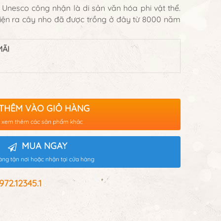
Unesco công nhận là di sản văn hóa phi vật thể.
iện ra cây nho đã được trồng ở đây từ 8000 năm
ÃI
THÊM VÀO GIỎ HÀNG
 xem thêm các sản phẩm khác
MUA NGAY
àng tận nơi hoặc nhận tại cửa hàng
2.12345.1