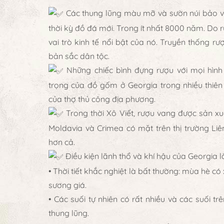
Các thung lũng màu mỡ và sườn núi bảo vệ
thời kỳ đồ đá mới. Trong ít nhất 8000 năm. Do r
vai trò kinh tế nổi bật của nó. Truyền thống rư
bản sắc dân tộc.
Những chiếc bình đựng rượu với mọi hình
trọng của đồ gốm ở Georgia trong nhiều thiên
của thợ thủ công địa phương.
Trong thời Xô Viết, rượu vang được sản xuấ
Moldavia và Crimea có mặt trên thị trường Li
hơn cả.
Điều kiện lãnh thổ và khí hậu của Georgia là
• Thời tiết khắc nghiệt là bất thường: mùa hè
sương giá.
• Các suối tự nhiên có rất nhiều và các suối 
thung lũng.