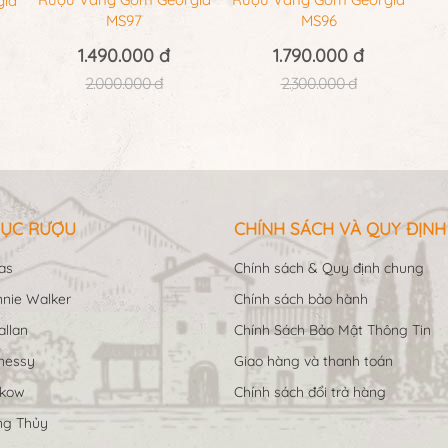
gia
MS97
MS96
1.490.000 đ
1.790.000 đ
2.000.000 đ
2.300.000 đ
ỤC RƯỢU
CHÍNH SÁCH VÀ QUY ĐỊNH
as
Chính sách & Quy định chung
nie Walker
Chính sách bảo hành
llan
Chính Sách Bảo Mật Thông Tin
nessy
Giao hàng và thanh toán
ukow
Chính sách đổi trả hàng
ng Thủy