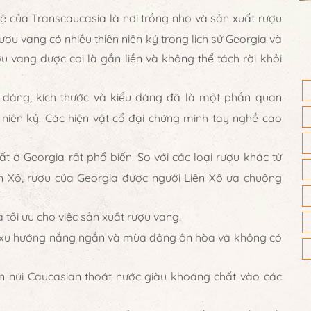
 của Transcaucasia là nơi trồng nho và sản xuất rượu
ượu vang có nhiều thiên niên kỷ trong lịch sử Georgia và
ợu vang được coi là gắn liền và không thể tách rời khỏi
 dáng, kích thước và kiểu dáng đã là một phần quan
 niên kỷ. Các hiện vật cổ đại chứng minh tay nghề cao
t ở Georgia rất phổ biến. So với các loại rượu khác từ
ên Xô, rượu của Georgia được người Liên Xô ưa chuộng
 tối ưu cho việc sản xuất rượu vang.
 có xu hướng nắng ngắn và mùa đông ôn hòa và không có
trên núi Caucasian thoát nước giàu khoáng chất vào các