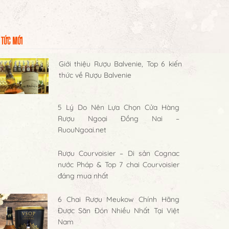
 TỨC MỚI
Giới thiệu Rượu Balvenie, Top 6 kiến
thức về Rượu Balvenie
5 Lý Do Nên Lựa Chọn Cửa Hàng
Rượu Ngoại Đồng Nai –
RuouNgoai.net
Rượu Courvoisier – Di sản Cognac
nước Pháp & Top 7 chai Courvoisier
đáng mua nhất
6 Chai Rượu Meukow Chính Hãng
Được Săn Đón Nhiều Nhất Tại Việt
Nam