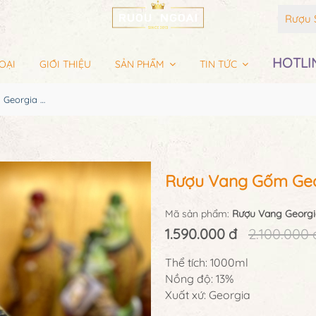
Rượu 
HOTLIN
OẠI
GIỚI THIỆU
SẢN PHẨM
TIN TỨC
Rượu Vang Gốm Georgia MS67
Rượu Vang Gốm Geo
Mã sản phẩm:
Rượu Vang Georg
1.590.000 đ
2.100.000 
Thể tích: 1000ml
Nồng độ: 13%
Xuất xứ: Georgia