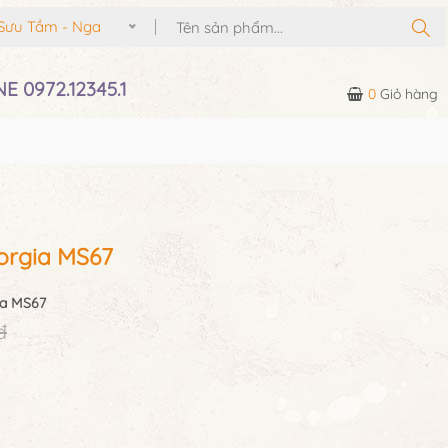
Sưu Tầm - Nga
E 0972.12345.1
0
Giỏ hàng
rgia MS67
ia MS67
đ