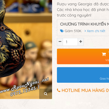
Rượu vang Georgia đã được 
Các nhà khoa học đã phát h
trước công nguyên!
CHƯƠNG TRÌNH KHUYẾN M
Giảm 510K
Xem chi tiết
Và
Giao h
HOTLINE MUA HÀNG 097