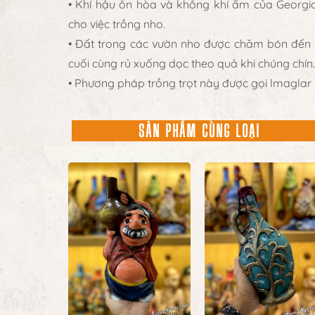
• Khí hậu ôn hòa và không khí ẩm của Georgia,
cho việc trồng nho.
• Đất trong các vườn nho được chăm bón đến
cuối cùng rủ xuống dọc theo quả khi chúng chín.
• Phương pháp trồng trọt này được gọi lmaglar
SẢN PHẨM CÙNG LOẠI