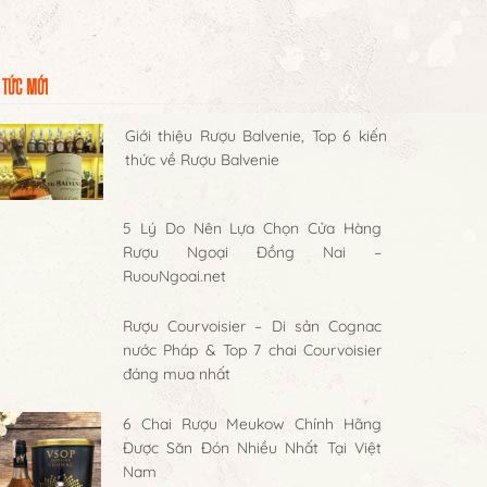
 TỨC MỚI
Giới thiệu Rượu Balvenie, Top 6 kiến
thức về Rượu Balvenie
5 Lý Do Nên Lựa Chọn Cửa Hàng
Rượu Ngoại Đồng Nai –
RuouNgoai.net
Rượu Courvoisier – Di sản Cognac
nước Pháp & Top 7 chai Courvoisier
đáng mua nhất
6 Chai Rượu Meukow Chính Hãng
Được Săn Đón Nhiều Nhất Tại Việt
Nam