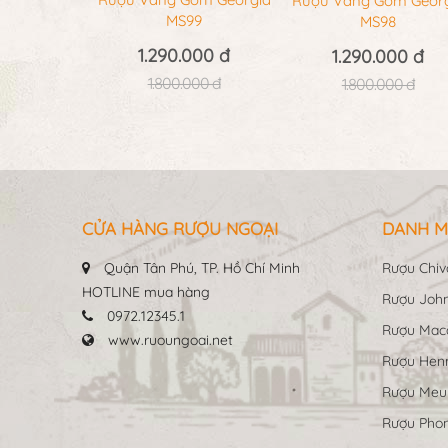
Rượu Vang Gốm Geor
MS99
MS98
1.290.000 đ
1.290.000 đ
1.800.000 đ
1.800.000 đ
CỬA HÀNG RƯỢU NGOẠI
DANH M
Quận Tân Phú, TP. Hồ Chí Minh
Rượu Chiv
HOTLINE mua hàng
Rượu John
0972.12345.1
Rượu Maca
www.ruoungoai.net
Rượu Hen
Rượu Me
Rượu Pho