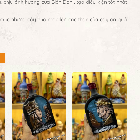
 chịu ảnh hưởng của Biển Đen , tạo điều kiện tốt nhất
 mức những cây nho mọc lên các thân của cây ăn quả