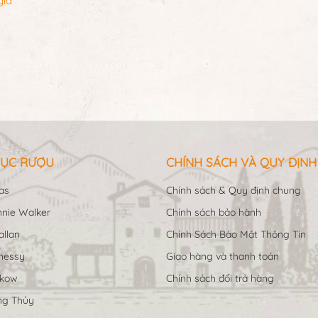
gia
MS97
MS96
1.490.000 đ
1.790.000 đ
2.000.000 đ
2.300.000 đ
ỤC RƯỢU
CHÍNH SÁCH VÀ QUY ĐỊNH
as
Chính sách & Quy định chung
nie Walker
Chính sách bảo hành
llan
Chính Sách Bảo Mật Thông Tin
nessy
Giao hàng và thanh toán
ukow
Chính sách đổi trả hàng
ng Thủy