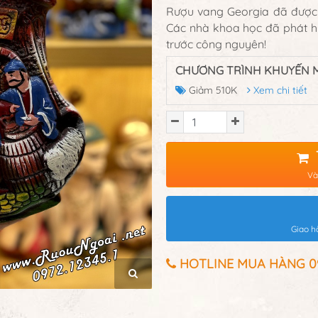
Rượu vang Georgia đã được 
Các nhà khoa học đã phát h
trước công nguyên!
CHƯƠNG TRÌNH KHUYẾN M
Giảm 510K
Xem chi tiết
Và
Giao h
HOTLINE MUA HÀNG 097