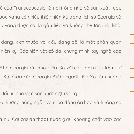
 của Transcaucasia là nơi trồng nho và sản xuất rượu
ượu vang có nhiều thiên niên kỷ trong lịch sử Georgia và
ợu vang được coi là gắn liền và không thể tách rời khỏi
 dáng, kích thước và kiểu dáng đã là một phần quan
 niên kỷ. Các hiện vật cổ đại chứng minh tay nghề cao
t ở Georgia rất phổ biến. So với các loại rượu khác từ
ên Xô, rượu của Georgia được người Liên Xô ưa chuộng
 tối ưu cho việc sản xuất rượu vang.
 có xu hướng nắng ngắn và mùa đông ôn hòa và không có
trên núi Caucasian thoát nước giàu khoáng chất vào các