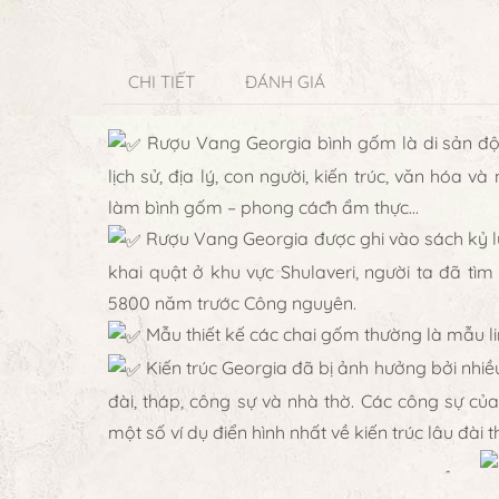
CHI TIẾT
ĐÁNH GIÁ
Rượu Vang Georgia bình gốm là di sản độc
lịch sử, địa lý, con người, kiến trúc, văn hóa 
làm bình gốm – phong cách ẩm thực…
Rượu Vang Georgia được ghi vào sách kỷ lục
khai quật ở khu vực Shulaveri, người ta đã tì
5800 năm trước Công nguyên.
Mẫu thiết kế các chai gốm thường là mẫu linh
Kiến trúc Georgia đã bị ảnh hưởng bởi nhiề
đài, tháp, công sự và nhà thờ. Các công sự của 
một số ví dụ điển hình nhất về kiến trúc lâu đài 