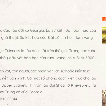
TIN
 đáo lâu đời xứ Georgia. Là sự kết hợp hoàn hảo của
và nghệ thuật. Sự kết hợp của Đất sét – nho – làm vang –
 Guinness là lâu đời nhất trên thế giới. Trong các cuộc
m thấy dấu vết hóa học của rượu vang, có tuổi từ 6000-
 vật, con người, các nhân vật lịch sử hoặc kiến trúc.
u nền văn minh. Có một số phong cách kiến trúc cho lâu
Upper Svaneti. Thị trấn lâu đài Shatili ở Khevsureti… là
thời Trung cổ của Georgia.