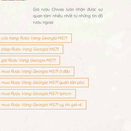
Giá rượu Chivas luôn nhận được sự
quan tâm nhiều nhất từ những tín đồ
rượu ngoại
cửa hàng Rượu Vang Georgia MS71
shop Rượu Vang Georgia MS71
giá Rượu Vang Georgia MS71
mua Rượu Vang Georgia MS71 ở đâu
mua Rượu Vang Georgia MS71 quận tân phú
mua Rượu Vang Georgia MS71 tphcm
mua Rượu Vang Georgia MS71 uy tín giá rẻ