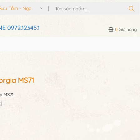
Sưu Tầm - Nga
E 0972.12345.1
0
Giỏ hàng
rgia MS71
a MS71
đ