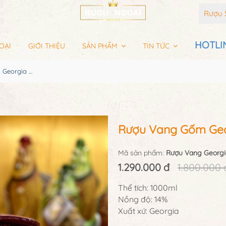
Rượu 
HOTLIN
OẠI
GIỚI THIỆU
SẢN PHẨM
TIN TỨC
Rượu Vang Gốm Georgia MS71
Rượu Vang Gốm Geo
Mã sản phẩm:
Rượu Vang Georgi
1.290.000 đ
1.800.000 
Thể tích: 1000ml
Nồng độ: 14%
Xuất xứ: Georgia