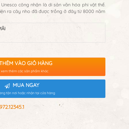
Unesco công nhận là di sản văn hóa phi vật thể.
iện ra cây nho đã được trồng ở đây từ 8000 năm
ÃI
THÊM VÀO GIỎ HÀNG
 xem thêm các sản phẩm khác
MUA NGAY
àng tận nơi hoặc nhận tại cửa hàng
2.12345.1