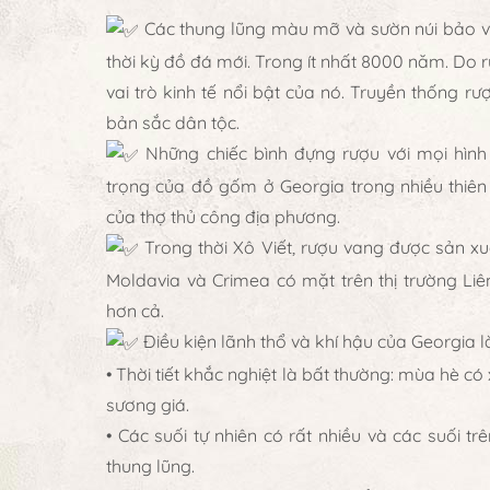
Các thung lũng màu mỡ và sườn núi bảo vệ
thời kỳ đồ đá mới. Trong ít nhất 8000 năm. Do r
vai trò kinh tế nổi bật của nó. Truyền thống rư
bản sắc dân tộc.
Những chiếc bình đựng rượu với mọi hình
trọng của đồ gốm ở Georgia trong nhiều thiên
của thợ thủ công địa phương.
Trong thời Xô Viết, rượu vang được sản xuấ
Moldavia và Crimea có mặt trên thị trường Li
hơn cả.
Điều kiện lãnh thổ và khí hậu của Georgia là
• Thời tiết khắc nghiệt là bất thường: mùa hè
sương giá.
• Các suối tự nhiên có rất nhiều và các suối 
thung lũng.