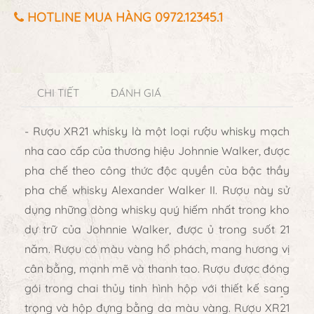
HOTLINE MUA HÀNG 0972.12345.1
CHI TIẾT
ĐÁNH GIÁ
- Rượu XR21 whisky là một loại rượu whisky mạch
nha cao cấp của thương hiệu Johnnie Walker, được
pha chế theo công thức độc quyền của bậc thầy
pha chế whisky Alexander Walker II. Rượu này sử
dụng những dòng whisky quý hiếm nhất trong kho
dự trữ của Johnnie Walker, được ủ trong suốt 21
năm. Rượu có màu vàng hổ phách, mang hương vị
cân bằng, mạnh mẽ và thanh tao. Rượu được đóng
gói trong chai thủy tinh hình hộp với thiết kế sang
trọng và hộp đựng bằng da màu vàng. Rượu XR21