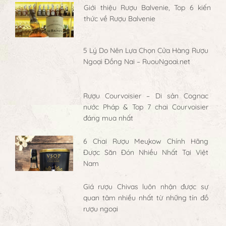
Giới thiệu Rượu Balvenie, Top 6 kiến
thức về Rượu Balvenie
5 Lý Do Nên Lựa Chọn Cửa Hàng Rượu
Ngoại Đồng Nai – RuouNgoai.net
Rượu Courvoisier – Di sản Cognac
nước Pháp & Top 7 chai Courvoisier
đáng mua nhất
6 Chai Rượu Meukow Chính Hãng
Được Săn Đón Nhiều Nhất Tại Việt
Nam
Giá rượu Chivas luôn nhận được sự
quan tâm nhiều nhất từ những tín đồ
rượu ngoại