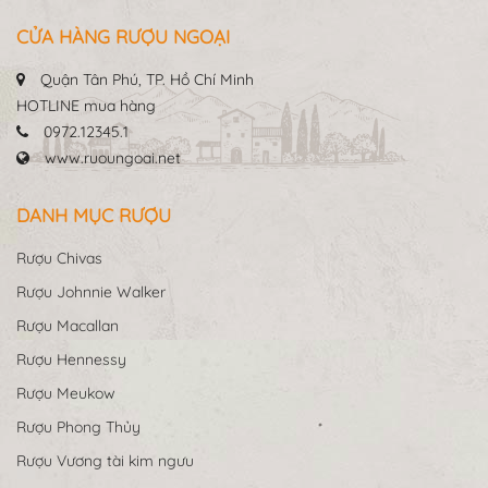
CỬA HÀNG RƯỢU NGOẠI
Quận Tân Phú, TP. Hồ Chí Minh
HOTLINE mua hàng
0972.12345.1
www.ruoungoai.net
DANH MỤC RƯỢU
Rượu Chivas
Rượu Johnnie Walker
Rượu Macallan
Rượu Hennessy
Rượu Meukow
Rượu Phong Thủy
Rượu Vương tài kim ngưu