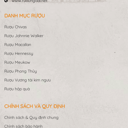
www.ruoungoai.net
DANH MỤC RƯỢU
Rượu Chivas
Rượu Johnnie Walker
Rượu Macallan
Rượu Hennessy
Rượu Meukow
Rượu Phong Thủy
Rượu Vương tài kim ngưu
Rượu hộp quà
CHÍNH SÁCH VÀ QUY ĐỊNH
Chính sách & Quy định chung
Chính sách bảo hành