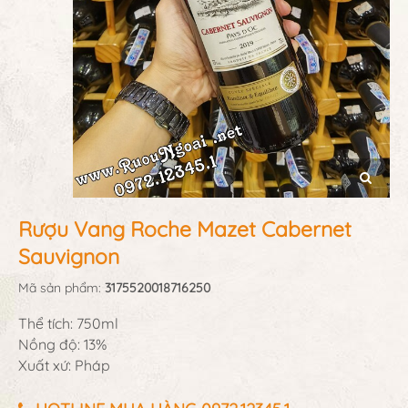
Rượu Vang Roche Mazet Cabernet
Sauvignon
Mã sản phẩm:
3175520018716250
Thể tích: 750ml
Nồng độ: 13%
Xuất xứ: Pháp