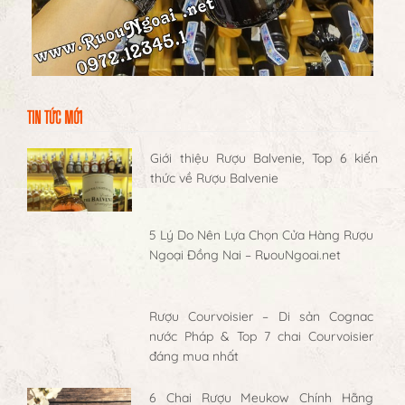
TIN TỨC MỚI
Giới thiệu Rượu Balvenie, Top 6 kiến
thức về Rượu Balvenie
5 Lý Do Nên Lựa Chọn Cửa Hàng Rượu
Ngoại Đồng Nai – RuouNgoai.net
Rượu Courvoisier – Di sản Cognac
nước Pháp & Top 7 chai Courvoisier
đáng mua nhất
6 Chai Rượu Meukow Chính Hãng