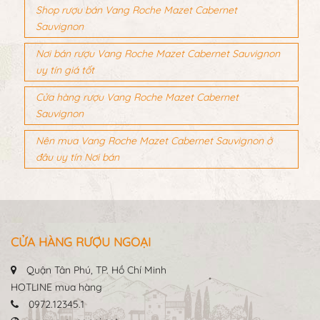
Shop rượu bán Vang Roche Mazet Cabernet
Sauvignon
Nơi bán rượu Vang Roche Mazet Cabernet Sauvignon
uy tín giá tốt
Cửa hàng rượu Vang Roche Mazet Cabernet
Sauvignon
Nên mua Vang Roche Mazet Cabernet Sauvignon ở
đâu uy tín Nơi bán
CỬA HÀNG RƯỢU NGOẠI
Quận Tân Phú, TP. Hồ Chí Minh
HOTLINE mua hàng
0972.12345.1