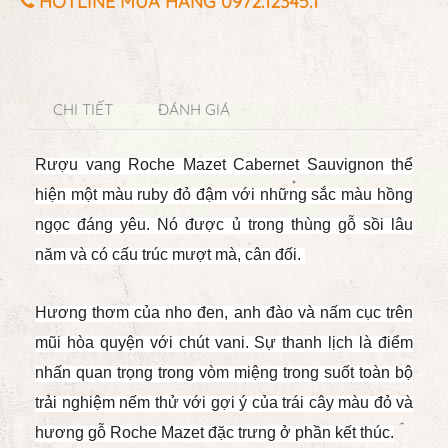
HOTLINE MUA HÀNG 0972.12345.1
CHI TIẾT
ĐÁNH GIÁ
Rượu vang
Roche Mazet Cabernet Sauvignon thể
hiện một màu
ruby
đỏ đậm với những sắc màu hồng
ngọc đáng yêu. Nó đượ
c ủ trong thùng
gỗ
sồi
lâu
năm và có cấu trúc mượt mà, cân đối.
Hương thơm của nho đen, anh đào và nấm cục trên
mũi hòa quyện với chút vani. Sự thanh lịch là điểm
nhấn quan trọng trong vòm miệng trong suốt toàn bộ
trải nghiệm nếm thử với gợi ý của trái cây màu đỏ và
hương gỗ Roche Mazet đặc trưng ở phần kết thúc.