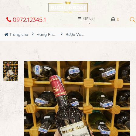
0972.12345.1
MENU
0
Trang chủ
Vang Pháp
Rượu Vang Roche Mazet Cabernet Sauvignon